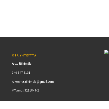
OTA YHTEYTTÄ
Arttu Riihimäki
040 847 3131
rakennus.riihimaki@gmail.com
Y-Tunnus 3281847-2