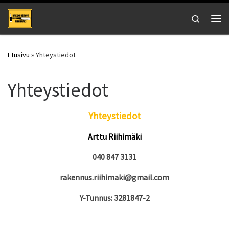
Skip to content
Search
Vali
Etusivu
»
Yhteystiedot
Yhteystiedot
Yhteystiedot
Arttu Riihimäki
040 847 3131
rakennus.riihimaki@gmail.com
Y-Tunnus: 3281847-2